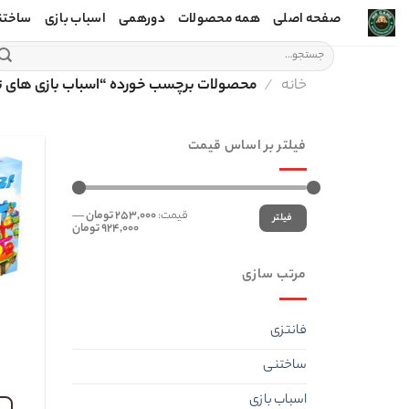
Ski
صفحه اصلی
همه محصولات
دورهمی
اسباب بازی
ساختن
t
جستجو
conten
برای:
خانه
/
محصولات برچسب خورده “اسباب بازی های ت
فیلتر بر اساس قیمت
حداقل
حداکثر
قیمت:
253,000 تومان
—
فیلتر
قیمت
قیمت
924,000 تومان
مرتب سازی
فانتزی
ساختنی
اسباب بازی