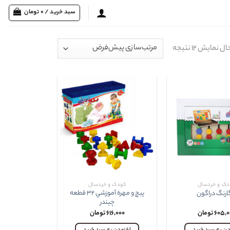
سبد خرید /
0
تومان
ل نمایش ۱۲ نتیجه
دک و خردسال
کودک و خردسال
پيچ و مهره آموزشي ۳۲ قطعه
ارنگ دراگون
چيندر
۶۰۵,۰
تومان
۶۱۶,۰۰۰
تومان