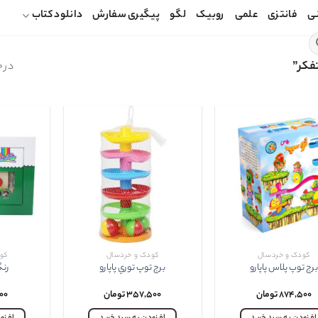
ی
فانتزی
علمی
روبیک
لگو
پیگیری سفارش
دانلود کتاب
فکر”
در حا
کودک و خردسال
کودک و خردسال
کو
برج توپ پلاس پاپارو
برج توپ توري پاپارو
رنگ
۸۷۴,۵۰۰
تومان
۳۵۷,۵۰۰
تومان
۰۰