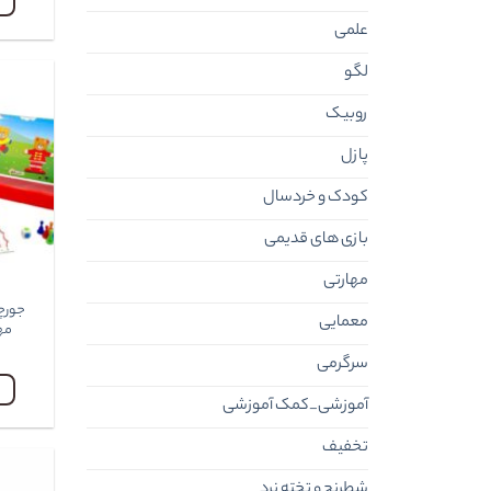
علمی
لگو
روبیک
پازل
کودک و خردسال
بازی های قدیمی
مهارتی
جورچ
معمایی
مهر
سرگرمی
آموزشی_کمک آموزشی
تخفیف
شطرنج و تخته نرد