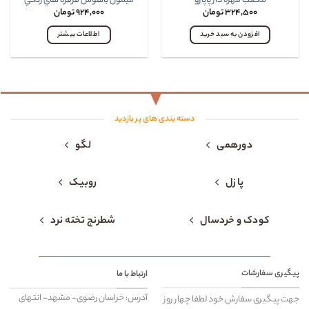
مکعب مهره دار پاپارو
ميمون باهوش فرفره هاي رنگي
۳۲۴,۵۰۰
تومان
۹۲۴,۰۰۰
تومان
افزودن به سبد خرید
اطلاعات بیشتر
دسته بندی های پر بازدید
دورهمی
لگو
پازل
روبیک
کودک و خردسال
شطرنج تخته نرد
پیگیری سفارشات
ارتباط با ما
آدرس: خراسان رضوی- مشهد- انتهای
جهت پیگیری سفارش خود لطفا چهار روز