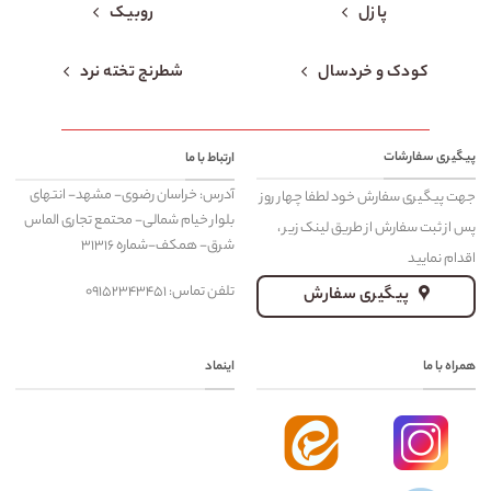
پازل
روبیک
کودک و خردسال
شطرنج تخته نرد
پیگیری سفارشات
ارتباط با ما
آدرس: خراسان رضوی- مشهد- انتهای
جهت پیگیری سفارش خود لطفا چهار روز
بلوار خیام شمالی- محتمع تجاری الماس
پس از ثبت سفارش از طریق لینک زیر ،
شرق- همکف-شماره ۳۱۳۱۶
اقدام نمایید
تلفن تماس: ۰۹۱۵۲۳۴۳۴۵۱
پیگیری سفارش
همراه با ما
اینماد