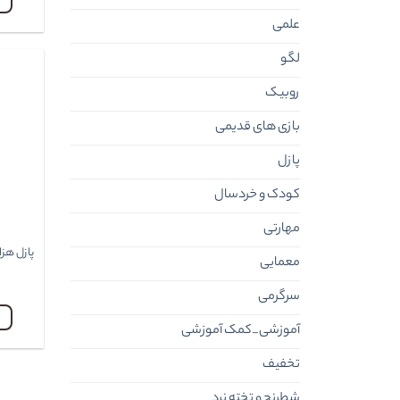
علمی
لگو
روبیک
بازی های قدیمی
پازل
کودک و خردسال
مهارتی
پازل هز
معمایی
سرگرمی
آموزشی_کمک آموزشی
تخفیف
شطرنج و تخته نرد