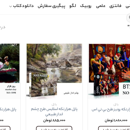
ی
فانتزی
علمی
روبیک
لگو
پیگیری سفارش
دانلود کتاب
”
در حا
پازل
پازل
پازل هزار تکه اسلايس طرح چشم
ار تکه رونيز طرح بي تي اس
پازل هزار تک
انداز طبيعي
۱,۰۸۰,۰۰۰
تومان
۸۸۵,۰۰۰
تومان
۰۰