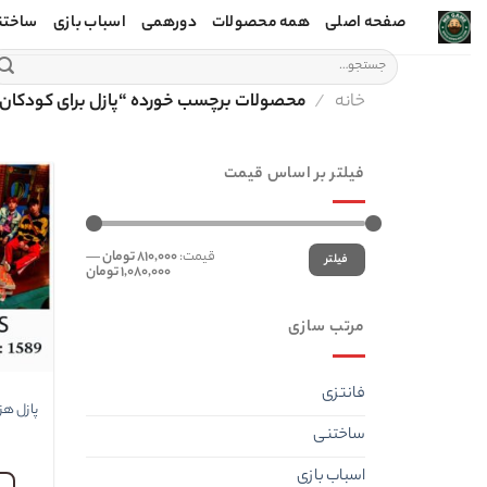
Ski
صفحه اصلی
همه محصولات
دورهمی
اسباب بازی
ساختن
t
جستجو
conten
برای:
خانه
/
محصولات برچسب خورده “پازل برای کودکان
فیلتر بر اساس قیمت
حداقل
حداکثر
قیمت:
810,000 تومان
—
فیلتر
قیمت
قیمت
1,080,000 تومان
مرتب سازی
فانتزی
پازل هز
ساختنی
اسباب بازی