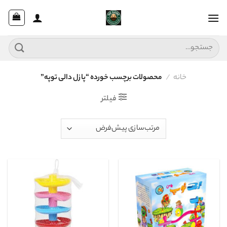
Ski
t
conten
جستجو
برای:
خانه
/
محصولات برچسب خورده “پازل دالی توپه”
فیلتر