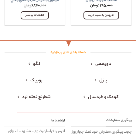
مکعب مهره دار پاپارو
ميمون باهوش فرفره هاي رنگي
۲۹۵,۰۰۰
تومان
۸۴۰,۰۰۰
تومان
افزودن به سبد خرید
اطلاعات بیشتر
دسته بندی های پر بازدید
دورهمی
لگو
پازل
روبیک
کودک و خردسال
شطرنج تخته نرد
پیگیری سفارشات
ارتباط با ما
آدرس: خراسان رضوی- مشهد- انتهای
جهت پیگیری سفارش خود لطفا چهار روز