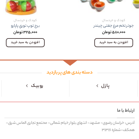
کودک و خردسال
کودک و خردسال
جوتر تخم مرغ جفتی چیندر
برج توپ توري پاپارو
۵۸۰,۰۰۰
تومان
۳۲۵,۰۰۰
تومان
افزودن به سبد خرید
افزودن به سبد خرید
دسته بندی های پر بازدید
پازل
روبیک
ارتباط با ما
آدرس: خراسان رضوی- مشهد- انتهای بلوار خیام شمالی- محتمع تجاری الماس شرق-
همکف-شماره ۳۱۳۱۶