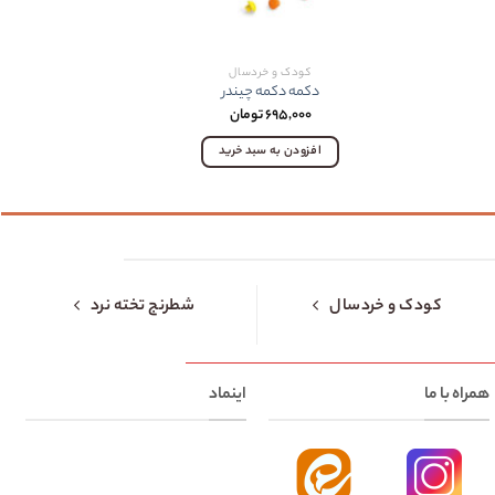
کودک و خردسال
دکمه دکمه چيندر
ستاره ه
۶۹۵,۰۰۰
تومان
افزودن به سبد خرید
اف
کودک و خردسال
شطرنج تخته نرد
همراه با ما
اینماد