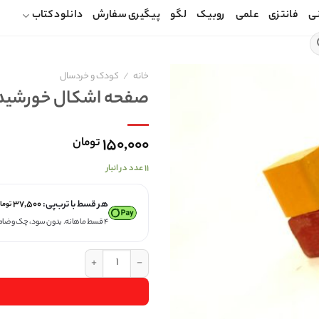
ی
فانتزی
علمی
روبیک
لگو
پیگیری سفارش
دانلود کتاب
خانه
/
کودک و خردسال
صفحه اشکال خورشيد
۱۵۰,۰۰۰
تومان
۱۱ عدد در انبار
هر قسط با ترب‌پی:
۳۷,۵۰۰
توما
۴ قسط ماهانه. بدون سود، چک و ضامن.
صفحه اشکال خورشيد عدد