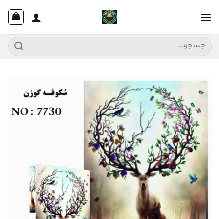
Ski
t
conten
جستجو
برای: