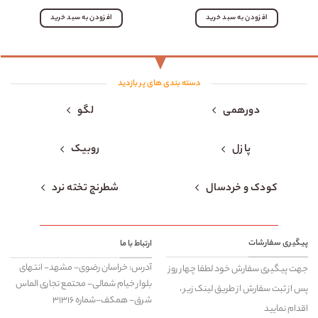
افزودن به سبد خرید
افزودن به سبد خرید
دسته بندی های پر بازدید
دورهمی
لگو
پازل
روبیک
کودک و خردسال
شطرنج تخته نرد
پیگیری سفارشات
ارتباط با ما
آدرس: خراسان رضوی- مشهد- انتهای
جهت پیگیری سفارش خود لطفا چهار روز
بلوار خیام شمالی- محتمع تجاری الماس
پس از ثبت سفارش از طریق لینک زیر ،
شرق- همکف-شماره ۳۱۳۱۶
اقدام نمایید