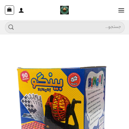
Ski
t
conten
جستجو
برای: