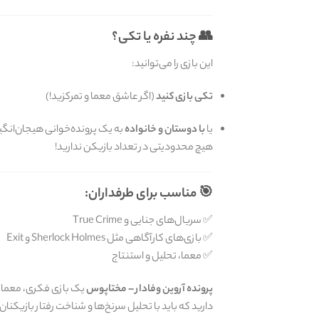
👥 چند نفره یا تکی؟
این بازی را می‌توانید:
تکی بازی کنید
(اگر عاشق معما و تمرکزید!)
یا
با دوستان و خانواده
به یک پرونده‌خوانی هیجان‌انگی
هیچ محدودیتی در تعداد بازیکن ندارید!
🎯 مناسب برای طرفداران:
✅ سریال‌های جنایی و True Crime
✅ بازی‌های کارآگاهی مثل Sherlock Holmes و Exit
✅ معما، تحلیل و استنتاج
پرونده آروین وفادار – مختاپوس
یک بازی فکری، معمایی 
دارید که باید با تحلیل سرنخ‌ها و شناخت رفتار بازیکن