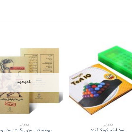
ناموجود
معمایی
معمایی
تست آيکيو کودک آينده
پرونده تختي: من بي گناهم مختاپ