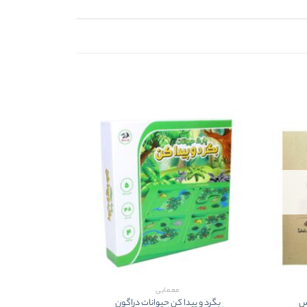
معمایی
وس
بگرد و پيدا کن حيوانات دراگون
بگرد و 