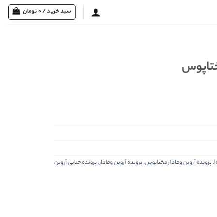
سبد خرید /
0
تومان
ختاپوس
l
,
پرونده آروين وفادار مختاپوس
,
پرونده آروین وفادار
,
پرونده جنایی آروین