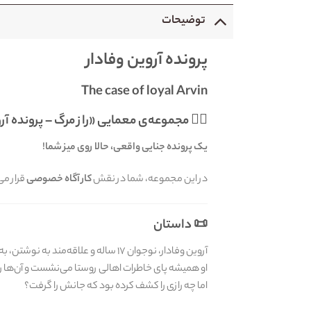
توضیحات
پرونده آروین وفادار
The case of loyal Arvin
🕵️‍♂️ مجموعه‌ی معمایی «راز مرگ – پرونده آر
یک پرونده جنایی واقعی، حالا روی میز شما!
در این مجموعه، شما در نقش
کارآگاه خصوصی
قرار می
📜 داستان
آروین وفادار، نوجوان ۱۷ ساله و علاقه‌مند به نوشتن، به شکل مرموزی به قتل رسیده و جسد او از داخل چاه یک باغ در روستای کلاوه پیدا شده است.
او همیشه پای خاطرات اهالی روستا می‌نشست و آن‌ها ر
اما چه رازی را کشف کرده بود که جانش را گرفت؟