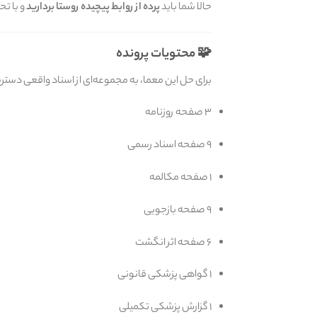
حالا شما باید
پرده از روابط پیچیده روستا بردارید
و با تح
🧩 محتویات پرونده
برای حل این معما، به مجموعه‌ای از اسناد واقعی دس
۳ صفحه روزنامه
۹ صفحه اسناد رسمی
۱ صفحه مکالمه
۹ صفحه بازجویی
۶ صفحه اثر انگشت
۱ گواهی پزشکی قانونی
۱ گزارش پزشکی تکمیلی