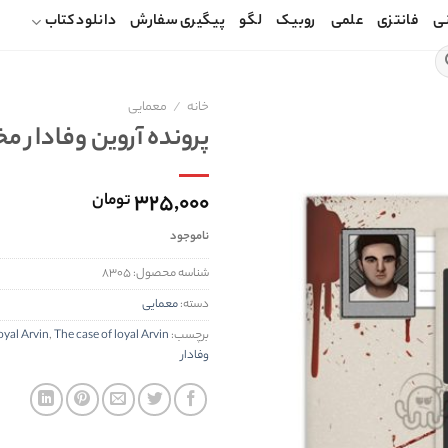
ی
فانتزی
علمی
روبیک
لگو
پیگیری سفارش
دانلود کتاب
خانه
/
معمایی
پرونده آروين وفادار م
۳۲۵,۰۰۰
تومان
ناموجود
شناسه محصول:
۸۳۰۵
دسته:
معمایی
برچسب:
The case of loyal Arvin
,
oyal Arvin
وفادار