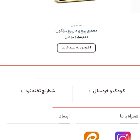
معمایی
معمای پیچ و مارپیچ دراگون
پرونده آق
۴۵۰,۰۰۰
تومان
افزودن به سبد خرید
کودک و خردسال
شطرنج تخته نرد
همراه با ما
اینماد