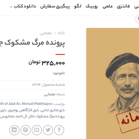
ی
فانتزی
علمی
روبیک
لگو
پیگیری سفارش
دانلود کتاب
خانه
/
معمایی
پرونده مرگ مشکوک جل
۳۲۵,۰۰۰
تومان
ناموجود
شناسه محصول:
۸۳۰۴
دسته:
معمایی
برچسب:
eath of Jalal Al-Ahmad Makhtapos
بازی فکری جنایی
,
بازی کارآگاهی رومیزی
,
بازی
پرونده مرگ مشکوک جلال آل احمد مختاپوس