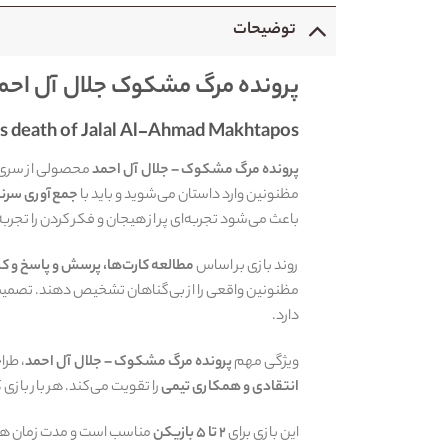
توضیحات
پرونده مرگ مشکوک جلال آل احم
us death of Jalal Al-Ahmad Makhtapos
پرونده مرگ مشکوک – جلال آل احمد
محصولی از سری 
مظنونین وارد داستان می‌شوید و باید با
جمع‌آوری سرنخ
باعث می‌شود تجربه‌ای پر از هیجان و فکر کردن را تجربه
روند بازی بر اساس
مطالعه کارت‌ها، پرسش و پاسخ و 
مظنونین واقعی را از بی‌گناهان تشخیص دهند. تصمیمات 
دارد.
ویژگی مهم
پرونده مرگ مشکوک – جلال آل احمد
، طرا
انتقادی و همکاری تیمی
را تقویت می‌کند. هر بار بازی
این بازی برای
۲ تا ۵ بازیکن