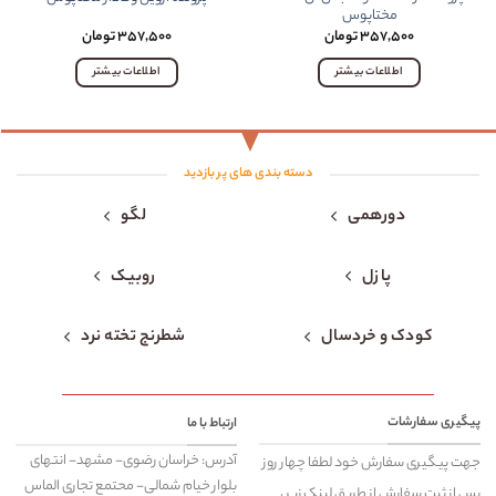
مختاپوس
۳۵۷,۵۰۰
تومان
۳۵۷,۵۰۰
تومان
اطلاعات بیشتر
اطلاعات بیشتر
دسته بندی های پر بازدید
دورهمی
لگو
پازل
روبیک
کودک و خردسال
شطرنج تخته نرد
پیگیری سفارشات
ارتباط با ما
آدرس: خراسان رضوی- مشهد- انتهای
جهت پیگیری سفارش خود لطفا چهار روز
بلوار خیام شمالی- محتمع تجاری الماس
پس از ثبت سفارش از طریق لینک زیر ،