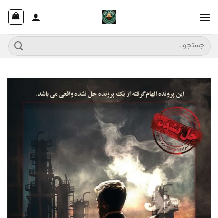
Ski
t
conten
جستجو
برای: